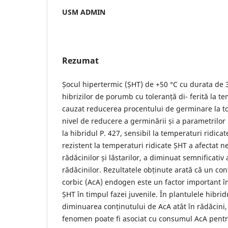
USM ADMIN
Rezumat
Șocul hipertermic (ȘHT) de +50 °C cu durata de 
hibrizilor de porumb cu toleranță di- ferită la tem
cauzat reducerea procentului de germinare la toți
nivel de reducere a germinării și a parametrilor 
la hibridul P. 427, sensibil la temperaturi ridicat
rezistent la temperaturi ridicate ȘHT a afectat n
rădăcinilor și lăstarilor, a diminuat semnificat
rădăcinilor. Rezultatele obținute arată că un conț
corbic (AcA) endogen este un factor important î
ȘHT în timpul fazei juvenile. În plantulele hibri
diminuarea conținutului de AcA atât în rădăcini, c
fenomen poate fi asociat cu consumul AcA pentru