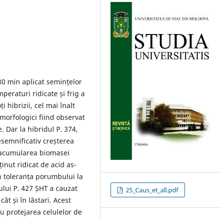
30 min aplicat semințelor
peraturi ridicate și frig a
 hibrizii, cel mai înalt
morfologici fiind observat
e. Dar la hibridul P. 374,
esemnificativ creșterea
iv acumularea biomasei
inut ridicat de acid as-
n toleranța porumbului la
dului P. 427 ȘHT a cauzat
25_Caus_et_all.pdf
ât și în lăstari. Acest
 protejarea celulelor de