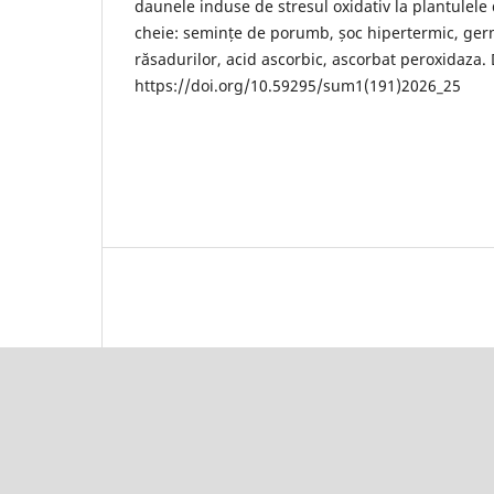
daunele induse de stresul oxidativ la plantulel
cheie: semințe de porumb, șoc hipertermic, ger
răsadurilor, acid ascorbic, ascorbat peroxidaza.
https://doi.org/10.59295/sum1(191)2026_25