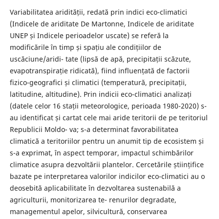
Variabilitatea aridității, redată prin indici eco-climatici
(Indicele de ariditate De Martonne, Indicele de ariditate
UNEP și Indicele perioadelor uscate) se referă la
modificările în timp și spațiu ale condițiilor de
uscăciune/aridi- tate (lipsă de apă, precipitații scăzute,
evapotranspirație ridicată), fiind influențată de factorii
fizico-geografici și climatici (temperatură, precipitații,
latitudine, altitudine). Prin indicii eco-climatici analizați
(datele celor 16 stații meteorologice, perioada 1980-2020) s-
au identificat și cartat cele mai aride teritorii de pe teritoriul
Republicii Moldo- va; s-a determinat favorabilitatea
climatică a teritoriilor pentru un anumit tip de ecosistem și
s-a exprimat, în aspect temporar, impactul schimbărilor
climatice asupra dezvoltării plantelor. Cercetările științifice
bazate pe interpretarea valorilor indicilor eco-climatici au o
deosebită aplicabilitate în dezvoltarea sustenabilă a
agriculturii, monitorizarea te- renurilor degradate,
managementul apelor, silvicultură, conservarea