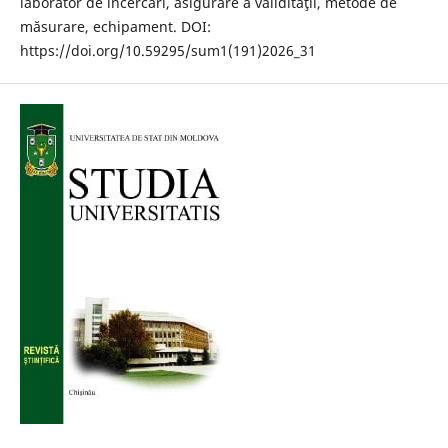
laborator de încercări, asigurare a validităţii, metode de
măsurare, echipament. DOI:
https://doi.org/10.59295/sum1(191)2026_31