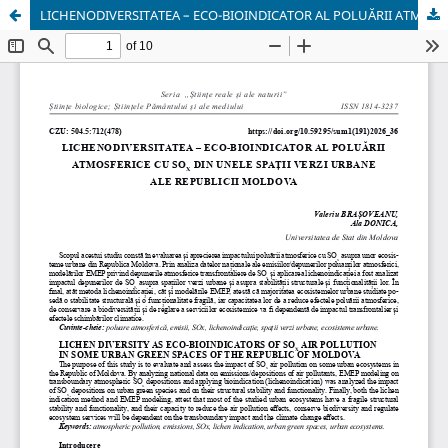
LICHENODIVERSITATEA – ECO-BIOINDICATOR AL POLUĂRII ATMOSFERICE CU SOX DIN UNELE SPAȚII VERZI URBANE ALE REPUBLICII MOLDOVA