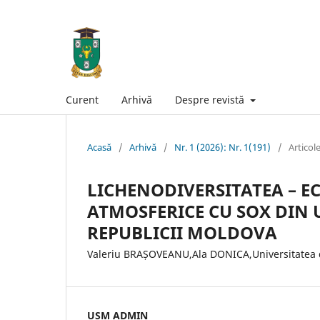
Curent
Arhivă
Despre revistă
Acasă
/
Arhivă
/
Nr. 1 (2026): Nr. 1(191)
/
Articol
LICHENODIVERSITATEA – E
ATMOSFERICE CU SOX DIN U
REPUBLICII MOLDOVA
Valeriu BRAȘOVEANU,Ala DONICA,Universitatea 
USM ADMIN