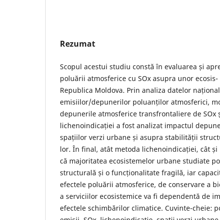
Rezumat
Scopul acestui studiu constă în evaluarea și apr
poluării atmosferice cu SOx asupra unor ecosis
Republica Moldova. Prin analiza datelor național
emisiilor/depunerilor poluanților atmosferici, m
depunerile atmosferice transfrontaliere de SOx ș
lichenoindicației a fost analizat impactul depun
spațiilor verzi urbane și asupra stabilității struct
lor. În final, atât metoda lichenoindicației, cât 
că majoritatea ecosistemelor urbane studiate po-
structurală și o funcționalitate fragilă, iar capac
efectele poluării atmosferice, de conservare a bio
a serviciilor ecosistemice va fi dependentă de im
efectele schimbărilor climatice. Cuvinte-cheie: 
emisii, SOx, lichenoindicație, spații verzi urban