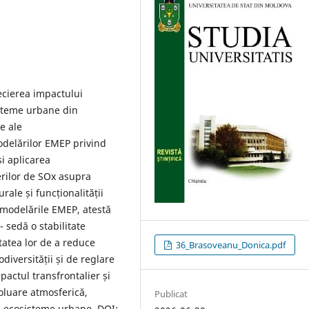
ecierea impactului
- teme urbane din
e ale
odelărilor EMEP privind
i aplicarea
erilor de SOx asupra
urale și funcționalității
și modelările EMEP, atestă
 sedă o stabilitate
itatea lor de a reduce
36_Brasoveanu_Donica.pdf
diversității și de reglare
pactul transfrontalier și
poluare atmosferică,
Publicat
e, ecosisteme urbane. DOI: