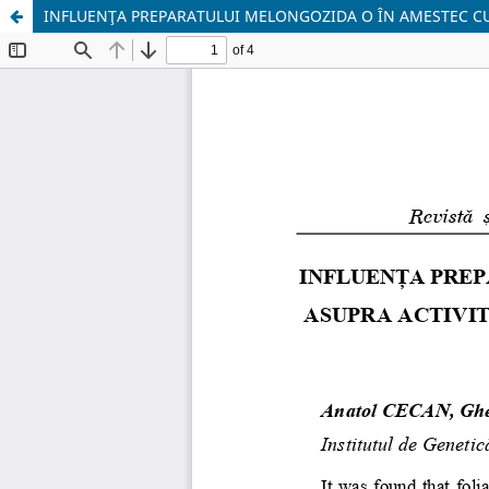
INFLUENŢA PREPARATULUI MELONGOZIDA O ÎN AMESTEC CU 