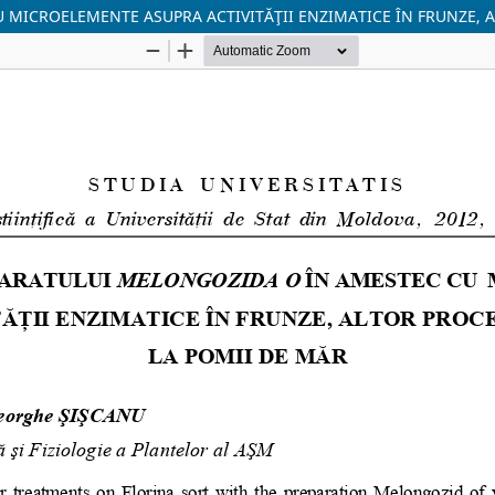
MICROELEMENTE ASUPRA ACTIVITĂŢII ENZIMATICE ÎN FRUNZE, A