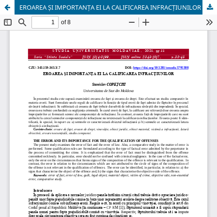
EROAREA ȘI IMPORTANȚA EI LA CALIFICAREA INFRACȚIUNILOR