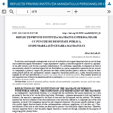
REFLECȚII PRIVIND INSTITUȚIA MANDATULUI PERSOANELOR CU FUNCȚIE DE DEMNITATE PUBLICĂ, SUSPENDAREA ȘI ÎNCETAREA MANDATULUI