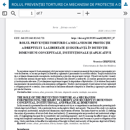
ROLUL PREVENȚIEI TORTURII CA MECANISM DE PROTECȚIE A DREPTULUI LA LIBERTATE ȘI SIGURANȚĂ ÎN DETENȚIE: DIMENSIUNI CONCEPTUALE, INSTITUȚIONALE ȘI APLICATIVE