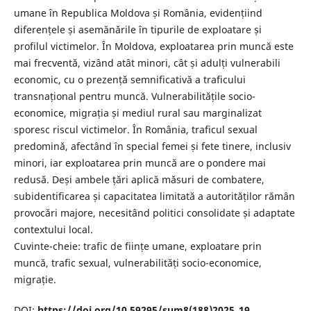
umane în Republica Moldova și România, evidențiind
diferențele și asemănările în tipurile de exploatare și
profilul victimelor. În Moldova, exploatarea prin muncă este
mai frecventă, vizând atât minori, cât și adulți vulnerabili
economic, cu o prezență semnificativă a traficului
transnațional pentru muncă. Vulnerabilitățile socio-
economice, migrația și mediul rural sau marginalizat
sporesc riscul victimelor. În România, traficul sexual
predomină, afectând în special femei și fete tinere, inclusiv
minori, iar exploatarea prin muncă are o pondere mai
redusă. Deși ambele țări aplică măsuri de combatere,
subidentificarea și capacitatea limitată a autorităților rămân
provocări majore, necesitând politici consolidate și adaptate
contextului local.
Cuvinte-cheie: trafic de ființe umane, exploatare prin
muncă, trafic sexual, vulnerabilități socio-economice,
migrație.
DOI:
https://doi.org/10.59295/sum8(188)2025_19