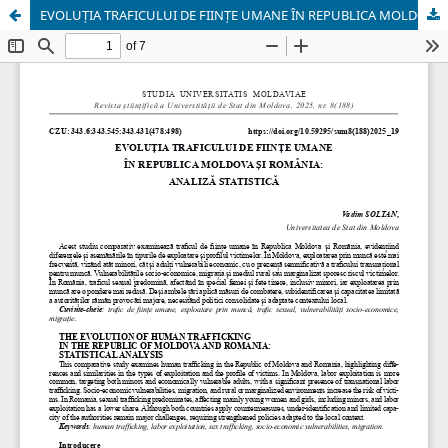
EVOLUȚIA TRAFICULUI DE FIINȚE UMANE ÎN REPUBLICA MOLDOVA ȘI ROMÂNIA: ANALIZĂ STATISTICĂ