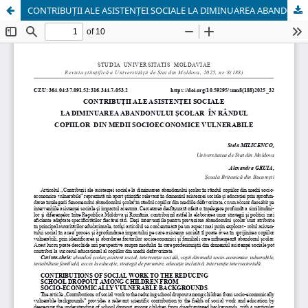
CONTRIBUȚII ALE ASISTENȚEI SOCIALE LA DIMINUAREA ABANDONULUI ȘCOLAR ÎN RÂNDUL COPIILOR DIN MEDII SOCIOECONOMICE VULNERABILE