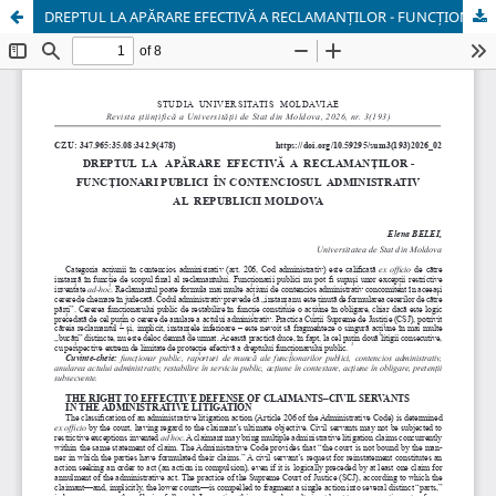
DREPTUL LA APĂRARE EFECTIVĂ A RECLAMANȚILOR - FUNCȚIONARI PUBLICI ÎN CONTENCIOSUL ADMINISTRATIV AL REPUBLICII MOLDOVA