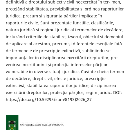
definitivă a dreptului subiectiv civil neexercitat în ter- men,
protejând stabilitatea, previzibilitatea și ordinea raporturilor
juridice, precum și siguranța părților implicate în
raporturile civile. Sunt prezentate funcțiile, clasificările,
natura juridică și regimul juridic al termenelor de decădere,
incluzând criteriile de stabilire, izvorul, obiectul și domeniul
de aplicare al acestora, precum și diferențele esențiale față
de termenele de prescripție extinctivă, subliniindu-se
importanța lor în disciplinarea exercitării drepturilor, pre-
venirea incertitudinii și protecția intereselor părților
vulnerabile în diverse situații juridice. Cuvinte-cheie: termen
de decădere, drept civil, efecte juridice, prescripție
extinctivă, stabilitatea raporturilor juridice, disciplinarea
exercitării drepturilor, protecția părților, regim juridic. DOI:
https://doi.org/10.59295/sum3(193)2026_27