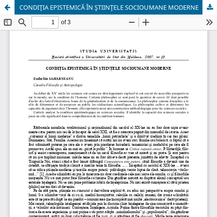
CONDIŢIA EPISTEMICĂ ÎN ŞTIINŢELE SOCIOUMANE MODERNE