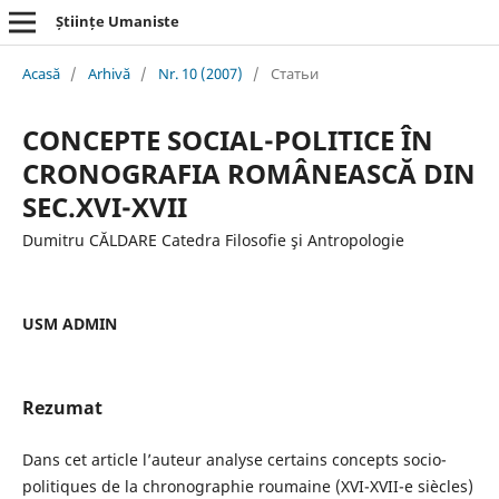
Științe Umaniste
Acasă
/
Arhivă
/
Nr. 10 (2007)
/
Статьи
CONCEPTE SOCIAL-POLITICE ÎN
CRONOGRAFIA ROMÂNEASCĂ DIN
SEC.XVI-XVII
Dumitru CĂLDARE Catedra Filosofie şi Antropologie
USM ADMIN
Rezumat
Dans cet article l’auteur analyse certains concepts socio-
politiques de la chronographie roumaine (XVI-XVII-e siècles)