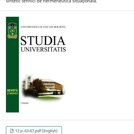
sintetic tehnici de hermeneutică situaţională.
12 p. 63-67.pdf (English)