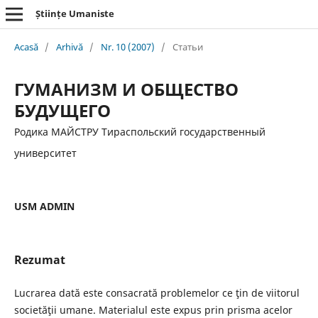
Științe Umaniste
Acasă
/
Arhivă
/
Nr. 10 (2007)
/
Статьи
ГУМАНИЗМ И ОБЩЕСТВО
БУДУЩЕГО
Родика МАЙСТРУ Тираспольский государственный
университет
USM ADMIN
Rezumat
Lucrarea dată este consacrată problemelor ce ţin de viitorul
societăţii umane. Materialul este expus prin prisma acelor