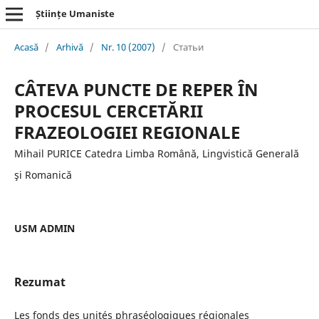
Științe Umaniste
Acasă
/
Arhivă
/
Nr. 10 (2007)
/
Статьи
CÂTEVA PUNCTE DE REPER ÎN
PROCESUL CERCETĂRII
FRAZEOLOGIEI REGIONALE
Mihail PURICE Catedra Limba Română, Lingvistică Generală
şi Romanică
USM ADMIN
Rezumat
Les fonds des unités phraséologiques régionales