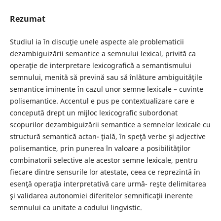
Rezumat
Studiul ia în discuţie unele aspecte ale problematicii
dezambiguizării semantice a semnului lexical, privită ca
operaţie de interpretare lexicografică a semantismului
semnului, menită să prevină sau să înlăture ambiguităţile
semantice iminente în cazul unor semne lexicale – cuvinte
polisemantice. Accentul e pus pe contextualizare care e
concepută drept un mijloc lexicografic subordonat
scopurilor dezambiguizării semantice a semnelor lexicale cu
structură semantică actan- ţială, în speţă verbe şi adjective
polisemantice, prin punerea în valoare a posibilităţilor
combinatorii selective ale acestor semne lexicale, pentru
fiecare dintre sensurile lor atestate, ceea ce reprezintă în
esenţă operaţia interpretativă care urmă- reşte delimitarea
şi validarea autonomiei diferitelor semnificaţii inerente
semnului ca unitate a codului lingvistic.