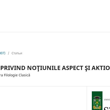
007)
/
Статьи
 PRIVIND NOŢIUNILE ASPECT ŞI AKTI
 Filologie Clasică