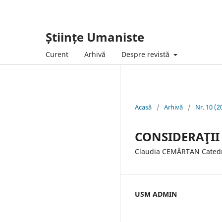
Științe Umaniste
Curent
Arhivă
Despre revistă
Acasă
/
Arhivă
/
Nr. 10 (2
CONSIDERAŢII
Claudia CEMÂRTAN Catedra
USM ADMIN