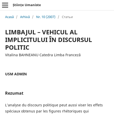
Științe Umaniste
Acasă
/
Arhivă
/
Nr. 10 (2007)
/
Статьи
LIMBAJUL – VEHICUL AL
IMPLICITULUI ÎN DISCURSUL
POLITIC
Vitalina BAHNEANU Catedra Limba Franceză
USM ADMIN
Rezumat
L’analyse du discours politique peut aussi viser les effets
spéciaux obtenus par les figures rhétoriques qui