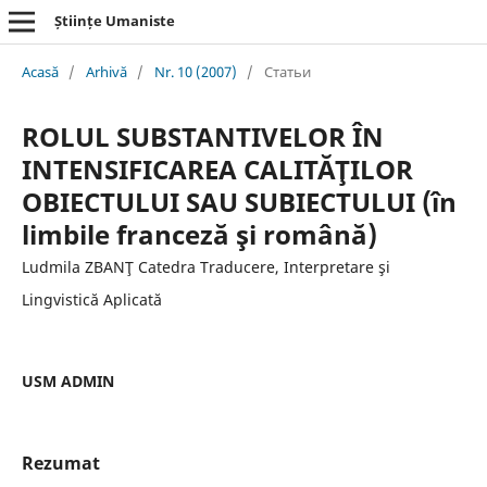
Științe Umaniste
Acasă
/
Arhivă
/
Nr. 10 (2007)
/
Статьи
ROLUL SUBSTANTIVELOR ÎN
INTENSIFICAREA CALITĂŢILOR
OBIECTULUI SAU SUBIECTULUI (în
limbile franceză şi română)
Ludmila ZBANŢ Catedra Traducere, Interpretare şi
Lingvistică Aplicată
USM ADMIN
Rezumat