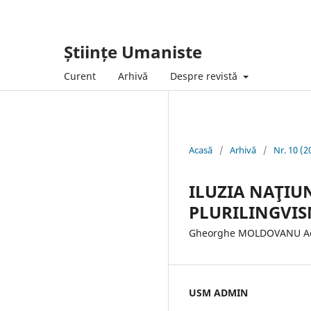
Științe Umaniste
Curent
Arhivă
Despre revistă
Acasă
/
Arhivă
/
Nr. 10 (2
ILUZIA NAŢIUN
PLURILINGVI
Gheorghe MOLDOVANU Aca
USM ADMIN