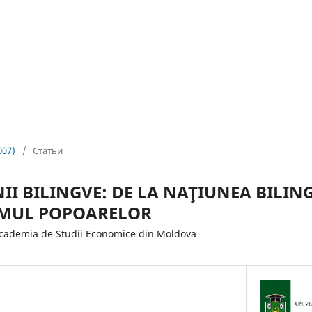
007)
/
Статьи
II BILINGVE: DE LA NAŢIUNEA BILIN
SMUL POPOARELOR
demia de Studii Economice din Moldova