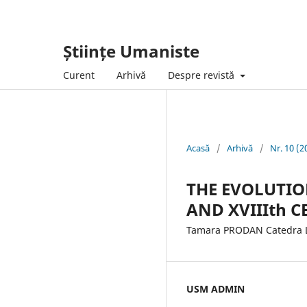
Științe Umaniste
Curent
Arhivă
Despre revistă
Acasă
/
Arhivă
/
Nr. 10 (2
THE EVOLUTIO
AND XVIIIth 
Tamara PRODAN Catedra Li
USM ADMIN