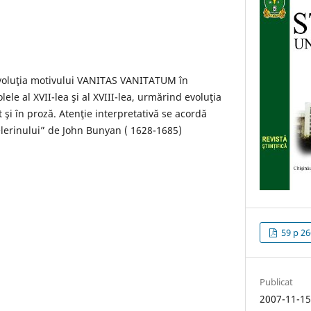
evoluţia motivului VANITAS VANITATUM în
lele al XVII-lea şi al XVIII-lea, urmărind evoluţia
t şi în proză. Atenţie interpretativă se acordă
elerinului” de John Bunyan ( 1628-1685)
59 p 26
Publicat
2007-11-1