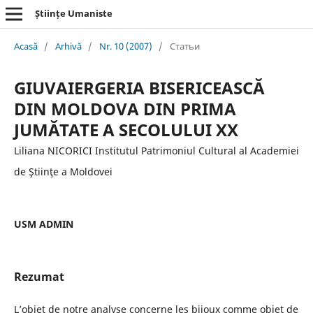
Științe Umaniste
Acasă
/
Arhivă
/
Nr. 10 (2007)
/
Статьи
GIUVAIERGERIA BISERICEASCĂ
DIN MOLDOVA DIN PRIMA
JUMĂTATE A SECOLULUI XX
Liliana NICORICI Institutul Patrimoniul Cultural al Academiei
de Ştiinţe a Moldovei
USM ADMIN
Rezumat
L’objet de notre analyse concerne les bijoux comme objet de