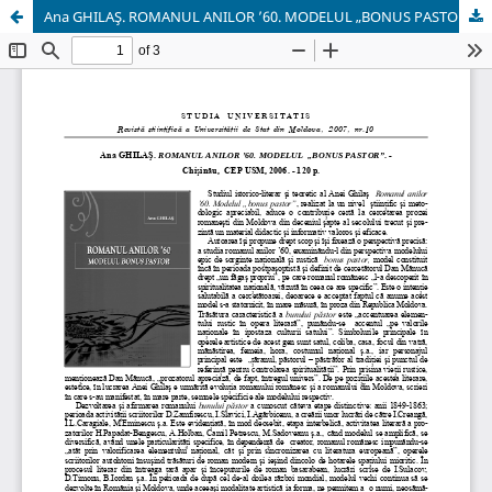
Ana GHILAŞ. ROMANUL ANILOR ’60. MODELUL „BONUS PASTOR”. - Chişinău, CEP USM, 2006. - 120 p.