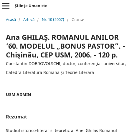
Științe Umaniste
Acasă
/
Arhivă
/
Nr. 10 (2007)
/
Статьи
Ana GHILAŞ. ROMANUL ANILOR
’60. MODELUL „BONUS PASTOR”. -
Chişinău, CEP USM, 2006. - 120 p.
Constantin DOBROVOLSCHI, doctor, conferenţiar universitar,
Catedra Literatură Română şi Teorie Literară
USM ADMIN
Rezumat
Studiul istorico-literar şi teoretic al Anei Ghilaş Romanul