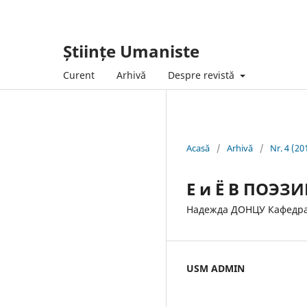
Științe Umaniste
Curent
Arhivă
Despre revistă
Acasă
/
Arhivă
/
Nr. 4 (20
Е и Ё В ПОЭ
Надежда ДОНЦУ Кафедра
USM ADMIN