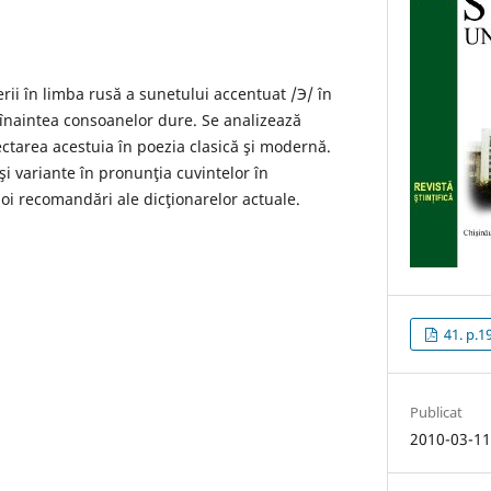
erii în limba rusă a sunetului accentuat /Э/ în
înaintea consoanelor dure. Se analizează
lectarea acestuia în poezia clasică şi modernă.
 variante în pronunţia cuvintelor în
oi recomandări ale dicţionarelor actuale.
41. p.1
Publicat
2010-03-1