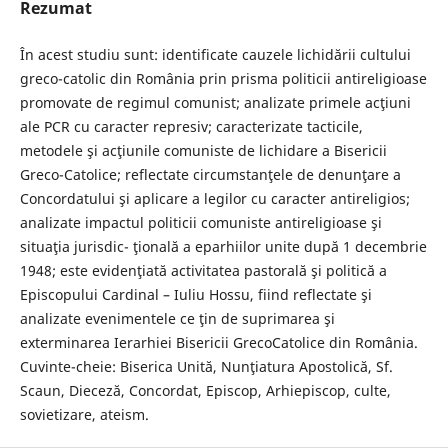
Rezumat
În acest studiu sunt: identificate cauzele lichidării cultului
greco-catolic din România prin prisma politicii antireligioase
promovate de regimul comunist; analizate primele acţiuni
ale PCR cu caracter represiv; caracterizate tacticile,
metodele şi acţiunile comuniste de lichidare a Bisericii
Greco-Catolice; reflectate circumstanţele de denunţare a
Concordatului şi aplicare a legilor cu caracter antireligios;
analizate impactul politicii comuniste antireligioase şi
situaţia jurisdic- ţională a eparhiilor unite după 1 decembrie
1948; este evidenţiată activitatea pastorală şi politică a
Episcopului Cardinal – Iuliu Hossu, fiind reflectate şi
analizate evenimentele ce ţin de suprimarea şi
exterminarea Ierarhiei Bisericii GrecoCatolice din România.
Cuvinte-cheie: Biserica Unită, Nunţiatura Apostolică, Sf.
Scaun, Dieceză, Concordat, Episcop, Arhiepiscop, culte,
sovietizare, ateism.