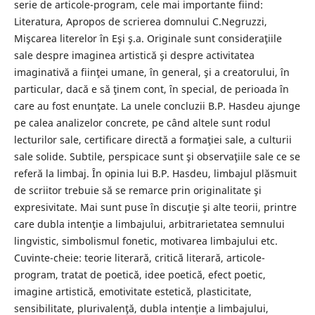
serie de articole-program, cele mai importante fiind:
Literatura, Apropos de scrierea domnului C.Negruzzi,
Mişcarea literelor în Eşi ş.a. Originale sunt consideraţiile
sale despre imaginea artistică şi despre activitatea
imaginativă a fiinţei umane, în general, şi a creatorului, în
particular, dacă e să ţinem cont, în special, de perioada în
care au fost enunţate. La unele concluzii B.P. Hasdeu ajunge
pe calea analizelor concrete, pe când altele sunt rodul
lecturilor sale, certificare directă a formaţiei sale, a culturii
sale solide. Subtile, perspicace sunt şi observaţiile sale ce se
referă la limbaj. În opinia lui B.P. Hasdeu, limbajul plăsmuit
de scriitor trebuie să se remarce prin originalitate şi
expresivitate. Mai sunt puse în discuţie şi alte teorii, printre
care dubla intenţie a limbajului, arbitrarietatea semnului
lingvistic, simbolismul fonetic, motivarea limbajului etc.
Cuvinte-cheie: teorie literară, critică literară, articole-
program, tratat de poetică, idee poetică, efect poetic,
imagine artistică, emotivitate estetică, plasticitate,
sensibilitate, plurivalenţă, dubla intenţie a limbajului,