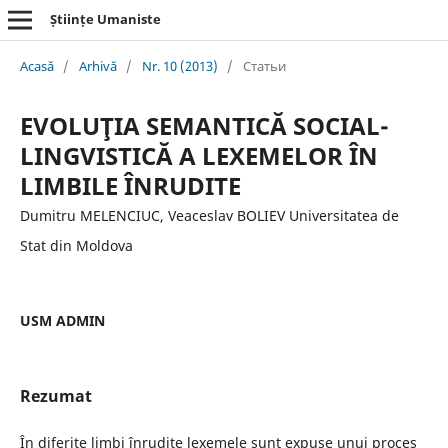
Științe Umaniste
Acasă
/
Arhivă
/
Nr. 10 (2013)
/
Статьи
EVOLUŢIA SEMANTICĂ SOCIAL-
LINGVISTICĂ A LEXEMELOR ÎN
LIMBILE ÎNRUDITE
Dumitru MELENCIUC, Veaceslav BOLIEV Universitatea de
Stat din Moldova
USM ADMIN
Rezumat
În diferite limbi înrudite lexemele sunt expuse unui proces