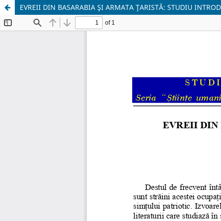
EVREII DIN BASARABIA ŞI ARMATA ŢARISTĂ: STUDIU INTRO