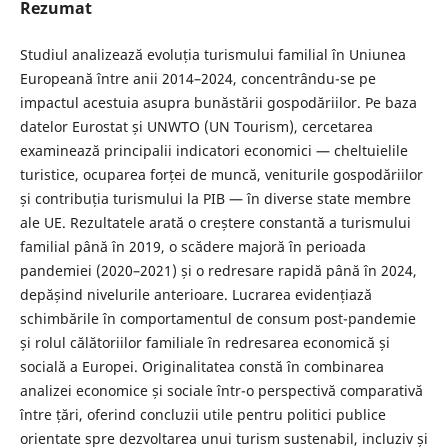
Rezumat
Studiul analizează evoluția turismului familial în Uniunea
Europeană între anii 2014–2024, concentrându-se pe
impactul acestuia asupra bunăstării gospodăriilor. Pe baza
datelor Eurostat și UNWTO (UN Tourism), cercetarea
examinează principalii indicatori economici — cheltuielile
turistice, ocuparea forței de muncă, veniturile gospodăriilor
și contribuția turismului la PIB — în diverse state membre
ale UE. Rezultatele arată o creștere constantă a turismului
familial până în 2019, o scădere majoră în perioada
pandemiei (2020–2021) și o redresare rapidă până în 2024,
depășind nivelurile anterioare. Lucrarea evidențiază
schimbările în comportamentul de consum post-pandemie
și rolul călătoriilor familiale în redresarea economică și
socială a Europei. Originalitatea constă în combinarea
analizei economice și sociale într-o perspectivă comparativă
între țări, oferind concluzii utile pentru politici publice
orientate spre dezvoltarea unui turism sustenabil, incluziv și