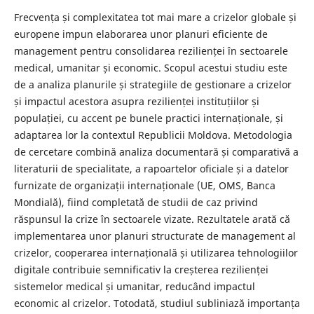
Frecvența și complexitatea tot mai mare a crizelor globale și
europene impun elaborarea unor planuri eficiente de
management pentru consolidarea rezilienței în sectoarele
medical, umanitar și economic. Scopul acestui studiu este
de a analiza planurile și strategiile de gestionare a crizelor
și impactul acestora asupra rezilienței instituțiilor și
populației, cu accent pe bunele practici internaționale, și
adaptarea lor la contextul Republicii Moldova. Metodologia
de cercetare combină analiza documentară și comparativă a
literaturii de specialitate, a rapoartelor oficiale și a datelor
furnizate de organizații internaționale (UE, OMS, Banca
Mondială), fiind completată de studii de caz privind
răspunsul la crize în sectoarele vizate. Rezultatele arată că
implementarea unor planuri structurate de management al
crizelor, cooperarea internațională și utilizarea tehnologiilor
digitale contribuie semnificativ la creșterea rezilienței
sistemelor medical și umanitar, reducând impactul
economic al crizelor. Totodată, studiul subliniază importanța