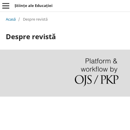
Științe ale Educației
Acasă
/
Despre revistă
Despre revistă