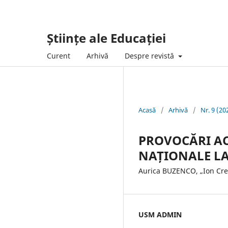
Științe ale Educației
Curent
Arhivă
Despre revistă
Acasă
/
Arhivă
/
Nr. 9 (20
PROVOCĂRI AC
NAȚIONALE LA
Aurica BUZENCO, „Ion Cre
USM ADMIN