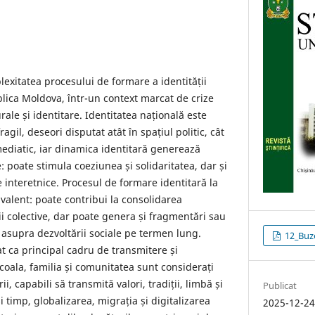
lexitatea procesului de formare a identității
blica Moldova, într-un context marcat de crize
rale și identitare. Identitatea națională este
agil, deseori disputat atât în spațiul politic, cât
mediatic, iar dinamica identitară generează
: poate stimula coeziunea și solidaritatea, dar și
 interetnice. Procesul de formare identitară la
valent: poate contribui la consolidarea
ții colective, dar poate genera și fragmentări sau
 asupra dezvoltării sociale pe termen lung.
12_Buze
at ca principal cadru de transmitere și
Școala, familia și comunitatea sunt considerați
rii, capabili să transmită valori, tradiții, limbă și
Publicat
i timp, globalizarea, migrația și digitalizarea
2025-12-2