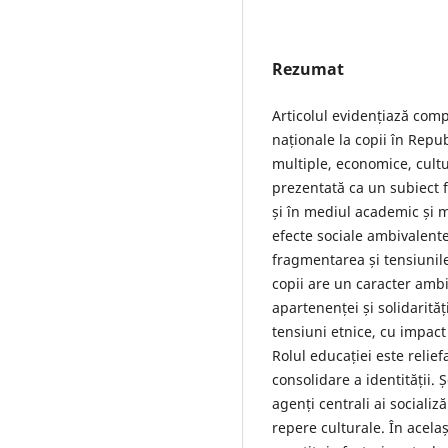
Rezumat
Articolul evidențiază comp
naționale la copii în Repu
multiple, economice, cultu
prezentată ca un subiect fr
și în mediul academic și 
efecte sociale ambivalente
fragmentarea și tensiunile
copii are un caracter ambi
apartenenței și solidarită
tensiuni etnice, cu impact
Rolul educației este relief
consolidare a identității. 
agenți centrali ai socializă
repere culturale. În acelaș