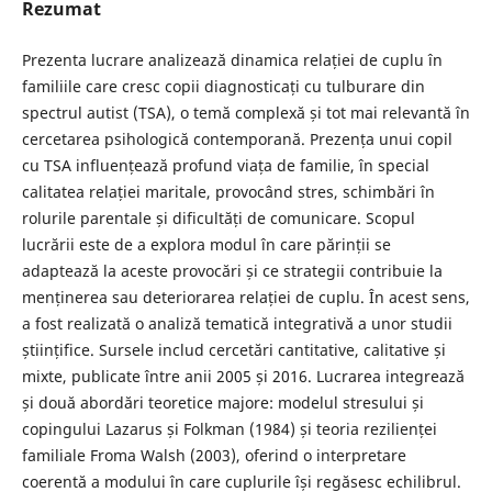
Rezumat
Prezenta lucrare analizează dinamica relației de cuplu în
familiile care cresc copii diagnosticați cu tulburare din
spectrul autist (TSA), o temă complexă și tot mai relevantă în
cercetarea psihologică contemporană. Prezența unui copil
cu TSA influențează profund viața de familie, în special
calitatea relației maritale, provocând stres, schimbări în
rolurile parentale și dificultăți de comunicare. Scopul
lucrării este de a explora modul în care părinții se
adaptează la aceste provocări și ce strategii contribuie la
menținerea sau deteriorarea relației de cuplu. În acest sens,
a fost realizată o analiză tematică integrativă a unor studii
științifice. Sursele includ cercetări cantitative, calitative și
mixte, publicate între anii 2005 și 2016. Lucrarea integrează
și două abordări teoretice majore: modelul stresului și
copingului Lazarus și Folkman (1984) și teoria rezilienței
familiale Froma Walsh (2003), oferind o interpretare
coerentă a modului în care cuplurile își regăsesc echilibrul.