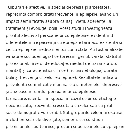
Tulburările afective, în special depresia și anxietatea,
reprezintă comorbidități frecvente în epilepsie, având un
impact semnificativ asupra calității vieții, aderenței la
tratament și evoluției bolii. Acest studiu investighează
profilul afectiv al persoanelor cu epilepsie, evidențiind
diferențele între pacienții cu epilepsie farmacorezistentă și
cei cu epilepsie medicamentos controlată. Au fost analizate
variabile sociodemografice (precum genul, vârsta, statutul
profesional, nivelul de educație, mediul de trai și statutul
marital) și caracteristici clinice (inclusiv etiologia, durata
bolii și frecvența crizelor epileptice). Rezultatele indică o
prevalență semnificativ mai mare a simptomelor depresive
și anxioase în rândul persoanelor cu epilepsie
farmacorezistentă – în special în cazul celor cu etiologie
necunoscută, frecvență crescută a crizelor sau cu profil
socio-demografic vulnerabil. Subgrupurile cele mai expuse
includ persoanele divorțate, șomerii, cei cu studii
profesionale sau tehnice, precum și persoanele cu epilepsie