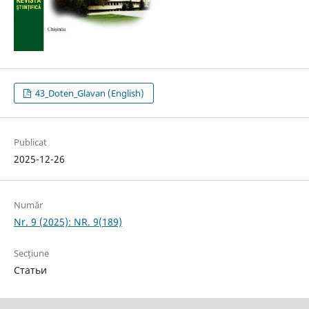
43_Doten_Glavan (English)
Publicat
2025-12-26
Număr
Nr. 9 (2025): NR. 9(189)
Secțiune
Статьи