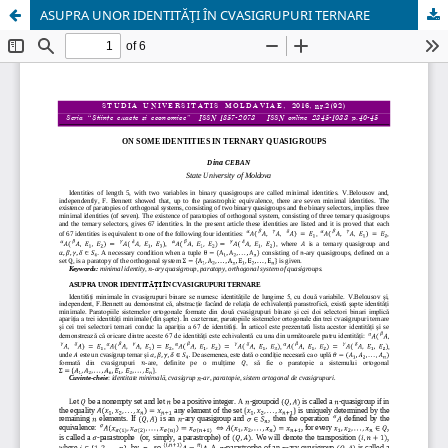
ASUPRA UNOR IDENTITĂŢI ÎN CVASIGRUPURI TERNARE