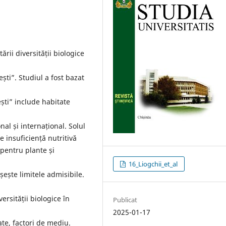
ării diversității biologice
ti”. Studiul a fost bazat
ști” include habitate
nal și internațional. Solul
e insuficiență nutritivă
 pentru plante și
16_Liogchii_et_al
ește limitele admisibile.
rsității biologice în
Publicat
2025-01-17
te, factori de mediu.