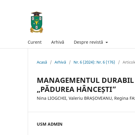
Curent
Arhivă
Despre revistă
Acasă
/
Arhivă
/
Nr. 6 (2024): Nr. 6 (176)
/
Articol
MANAGEMENTUL DURABIL A
„PĂDUREA HÂNCEȘTI”
Nina LIOGCHII, Valeriu BRAȘOVEANU, Regina FAS
USM ADMIN