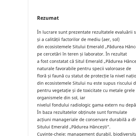
Rezumat
În lucrare sunt prezentate rezultatele evaluării st
și a calității factorilor de mediu (aer, sol)
din ecosistemele Sitului Emerald „Pădurea Hânceș
pe cercetări în teren și laborator. În rezultat
a fost constatat că Situl Emerald „Pădurea Hânce
naturale favorabile pentru specii valoroase de
floră și faună cu statut de protecție la nivel națio
din ecosistemele Sitului nu este supus riscului d
pentru vegetație și de toxicitate cu metale grele
organismele din sol, iar
nivelul fondului radiologic gama extern nu depăș
În baza rezultatelor obținute sunt formulate
acțiuni manageriale de conservare durabilă a dive
Sitului Emerald „Pădurea Hâncești”.
Cuvinte-cheie: management durabil, biodiversita