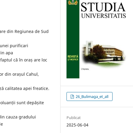
purare din Regiunea de Sud
unei purificari
din apa
aptul că în oraș are loc
vor din orașul Cahul,
 calitatea apei freatice.
26_Bulimaga_et_all
oluanții sunt depășite
din cauza gradului
Publicat
de
2025-06-04