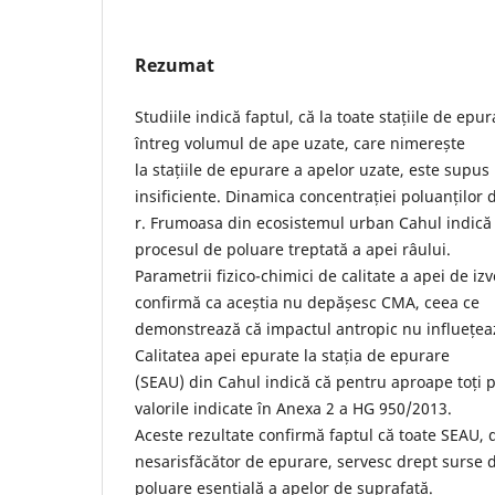
Rezumat
Studiile indică faptul, că la toate stațiile de e
întreg volumul de ape uzate, care nimerește
la stațiile de epurare a apelor uzate, este supus 
insificiente. Dinamica concentrației poluanților 
r. Frumoasa din ecosistemul urban Cahul indică f
procesul de poluare treptată a apei râului.
Parametrii fizico-chimici de calitate a apei de iz
confirmă ca aceștia nu depășesc CMA, ceea ce
demonstrează că impactul antropic nu influețează
Calitatea apei epurate la stația de epurare
(SEAU) din Cahul indică că pentru aproape toți p
valorile indicate în Anexa 2 a HG 950/2013.
Aceste rezultate confirmă faptul că toate SEAU, 
nesarisfăcător de epurare, servesc drept surse 
poluare esențială a apelor de suprafață.