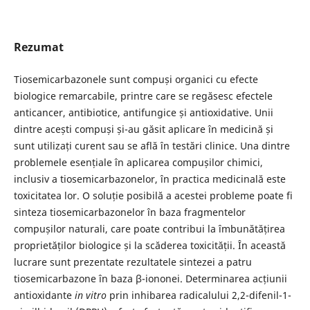
Rezumat
Tiosemicarbazonele sunt compuși organici cu efecte
biologice remarcabile, printre care se regăsesc efectele
anticancer, antibiotice, antifungice și antioxidative. Unii
dintre acești compuși și-au găsit aplicare în medicină și
sunt utilizați curent sau se află în testări clinice. Una dintre
problemele esențiale în aplicarea compușilor chimici,
inclusiv a tiosemicarbazonelor, în practica medicinală este
toxicitatea lor. O soluție posibilă a acestei probleme poate fi
sinteza tiosemicarbazonelor în baza fragmentelor
compușilor naturali, care poate contribui la îmbunătățirea
proprietăților biologice și la scăderea toxicității. În această
lucrare sunt prezentate rezultatele sintezei a patru
tiosemicarbazone în baza β-iononei. Determinarea acțiunii
antioxidante
in vitro
prin inhibarea radicalului 2,2-difenil-1-