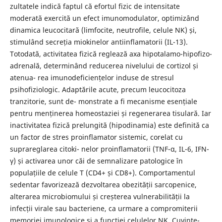
zultatele indică faptul că efortul fizic de intensitate
moderată exercită un efect imunomodulator, optimizând
dinamica leucocitară (limfocite, neutrofile, celule NK) și,
stimulând secreția miokinelor antiinflamatorii (IL-13).
Totodată, activitatea fizică reglează axa hipotalamo-hipofizo-
adrenală, determinând reducerea nivelului de cortizol și
atenua- rea imunodeficiențelor induse de stresul
psihofiziologic. Adaptările acute, precum leucocitoza
tranzitorie, sunt de- monstrate a fi mecanisme esențiale
pentru menținerea homeostaziei și regenerarea tisulară. Iar
inactivitatea fizică prelungită (hipodinamia) este definită ca
un factor de stres proinflamator sistemic, corelat cu
suprareglarea citoki- nelor proinflamatorii (TNF-α, IL-6, IFN-
γ) și activarea unor căi de semnalizare patologice în
populațiile de celule T (CD4+ și CD8+). Comportamentul
sedentar favorizează dezvoltarea obezității sarcopenice,
alterarea microbiomului și creșterea vulnerabilității la
infecții virale sau bacteriene, ca urmare a compromiterii
memoriei imunologice și a funcției celulelor NK. Cuvinte-