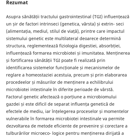
Rezumat
Asupra sănătății tractului gastrointestinal (TGI) influențează
un șir de factori intrinseci (genetica, vârsta) și extrin- seci
(alimentația, mediul, stilul de viață), printre care impactul
sistemului genetic este multilateral deoarece determină
structura, reglementează fiziologia digestiei, absorbției,
influențează formarea microbiotei și imunitatea. Menținerea
și fortificarea sănătății TGI poate fi realizată prin
identificarea sistemelor funcționale și mecanismelor de
reglare a homeostaziei acestuia, precum și prin elaborarea
procedeelor și măsurilor de menținere a echilibrului
microbiotei intestinale în diferite perioade de vârstă.
Factorul genetic afectează o porțiune a microbiomului
gazdei și este dificil de separat influența genetică de
efectele de mediu, iar înțelegerea proceselor și momentelor
vulnerabile în formarea microbiotei intestinale va permite
dezvoltarea de metode eficiente de prevenire și corectare a
tulburărilor microeco- logice pentru menținerea dirijată a