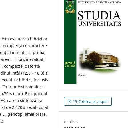
te în evaluarea hibrizilor
e și complecși cu caractere
sențial în materia primă,
area L. Hibrizii evaluați
gi, compacte, datorită
inul întâi (12,8 – 18,0) şi
lectați 12 hibrizi, inclusiv:
 – în trepte și complecși,
2,470% (s.u.). Excepțional
3, care a sintetizat și
19_Cotelea_et_all.pdf
ial de 2,470% recal- culat
a L., genotip, ameliorare,
I:
Publicat