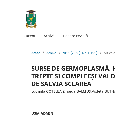
Curent
Arhivă
Despre revistă
Acasă
/
Arhivă
/
Nr. 1 (2026): Nr. 1(191)
/
Articol
SURSE DE GERMOPLASMĂ, HIB
TREPTE ȘI COMPLECȘI VAL
DE SALVIA SCLAREA
Ludmila COTELEA,Zinaida BALMUȘ,Violeta BUTNA
USM ADMIN