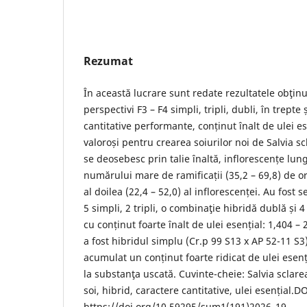
Rezumat
În această lucrare sunt redate rezultatele obţinu
perspectivi F3 – F4 simpli, tripli, dubli, în trept
cantitative performante, conținut înalt de ulei e
valoroși pentru crearea soiurilor noi de Salvia scl
se deosebesc prin talie înaltă, inflorescențe lun
numărului mare de ramificații (35,2 – 69,8) de ord
al doilea (22,4 – 52,0) al inflorescenței. Au fost se
5 simpli, 2 tripli, o combinaţie hibridă dublă și 4
cu conținut foarte înalt de ulei esențial: 1,404 – 
a fost hibridul simplu (Cr.p 99 S13 x AP 52-11 S3)F
acumulat un conținut foarte ridicat de ulei esenț
la substanţa uscată. Cuvinte-cheie: Salvia sclare
soi, hibrid, caractere cantitative, ulei esențial.DO
https://doi.org/10.59295/sum1(191)2026_19