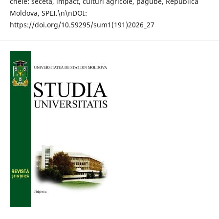
cheie: secetă, impact, culturi agricole, pagube, Republica
Moldova, SPEI.\n\nDOI:
https://doi.org/10.59295/sum1(191)2026_27