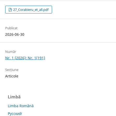
27_Corabieru_et_all.pdf
Publicat
2026-06-30
Număr
Nr. 1 (2026): Nr. 1(191)
Secțiune
Articole
Limbă
Limba Română
Русский