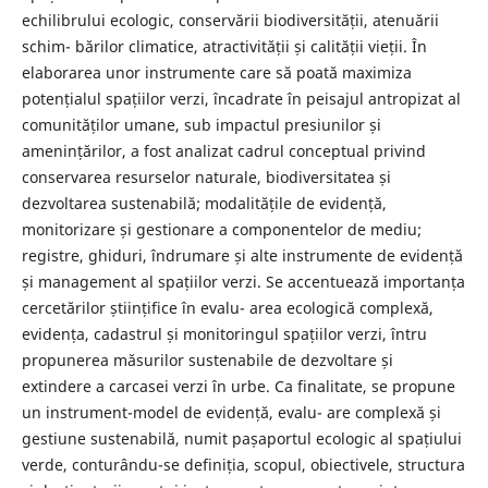
echilibrului ecologic, conservării biodiversității, atenuării
schim- bărilor climatice, atractivității și calității vieții. În
elaborarea unor instrumente care să poată maximiza
potențialul spațiilor verzi, încadrate în peisajul antropizat al
comunităților umane, sub impactul presiunilor și
amenințărilor, a fost analizat cadrul conceptual privind
conservarea resurselor naturale, biodiversitatea și
dezvoltarea sustenabilă; modalitățile de evidență,
monitorizare și gestionare a componentelor de mediu;
registre, ghiduri, îndrumare și alte instrumente de evidență
și management al spațiilor verzi. Se accentuează importanța
cercetărilor științifice în evalu- area ecologică complexă,
evidența, cadastrul și monitoringul spațiilor verzi, întru
propunerea măsurilor sustenabile de dezvoltare și
extindere a carcasei verzi în urbe. Ca finalitate, se propune
un instrument-model de evidență, evalu- are complexă și
gestiune sustenabilă, numit pașaportul ecologic al spațiului
verde, conturându-se definiția, scopul, obiectivele, structura