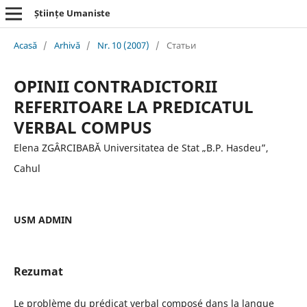
Științe Umaniste
Acasă
/
Arhivă
/
Nr. 10 (2007)
/
Статьи
OPINII CONTRADICTORII
REFERITOARE LA PREDICATUL
VERBAL COMPUS
Elena ZGÂRCIBABĂ Universitatea de Stat „B.P. Hasdeu”,
Cahul
USM ADMIN
Rezumat
Le problème du prédicat verbal composé dans la langue