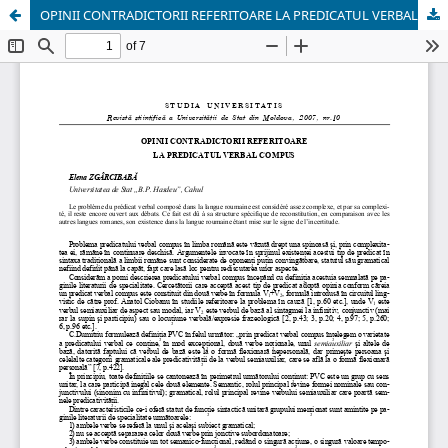
OPINII CONTRADICTORII REFERITOARE LA PREDICATUL VERBAL COMPUS